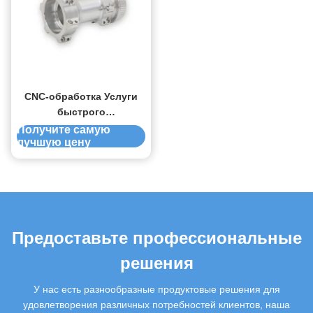
CNC-обработка Услуги
быстрого
прототипирования CNC-
Получите самую
лучшую цену
обработка
металлических деталей
Предоставьте профессиональные
решения
У нас есть разнообразные продуктовые решения для
удовлетворения различных потребностей клиентов, наша