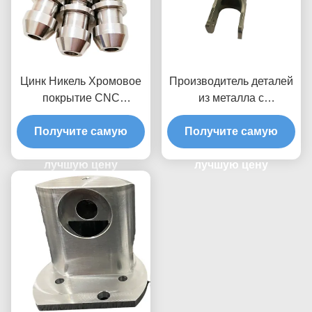
шероховатостью 0,1
Цинк Никель Хромовое
Производитель деталей
покрытие CNC
из металла с
Металлические детали
ультрагладкой отделкой
изготовитель Ra 0,8 - 0,1
Получите самую
Получите самую
Поверхностная отделка
лучшую цену
лучшую цену