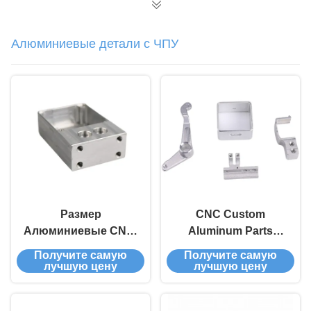
Алюминиевые детали с ЧПУ
Размер
CNC Custom
Алюминиевые CNC-
Aluminum Parts
детали на заказ
Precision
Получите самую
Получите самую
Анодированная
Engineering with
лучшую цену
лучшую цену
поверхность
IPQC Inspection &
Окончание
Small Batch