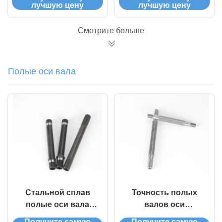
высокопроницаемость
по ISO 9001 IPQC
лучшую цену
лучшую цену
анодированная
Процессная
алюминиевая
инспекция
Смотрите больше
песчаная литая
RoHS/REACH
часть
Соответствующие
24/7 услуги по CNC
Полые оси вала
резке
Стальной сплав
Точность полых
полые оси вала
валов оси
Толерантность
индивидуальный
Получите самую
Получите самую