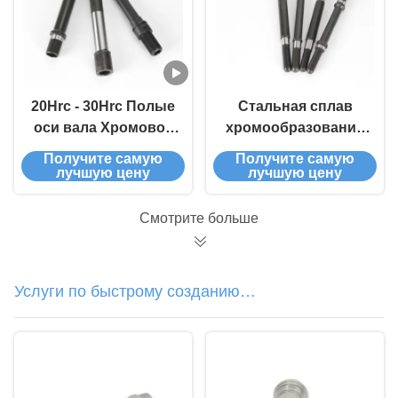
20Hrc - 30Hrc Полые
Стальная сплав
оси вала Хромовое
хромообразования
покрытие стали
вал тушения оси 45#
Получите самую
Получите самую
Больший внешний
Сталь 1000 мм
лучшую цену
лучшую цену
диаметр на заказ
длина
Смотрите больше
Услуги по быстрому созданию
прототипов