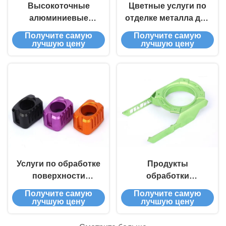
Высокоточные
Цветные услуги по
алюминиевые
отделке металла для
металлодетали с
точных
Получите самую
Получите самую
ЧПУ -
компонентов /
лучшую цену
лучшую цену
анодированная
деталей
отделка, 5-осевая
обработка с ЧПУ,
сертифицированные
SGS и ROHS,
полный осмотр
перед отгрузкой
Услуги по обработке
Продукты
поверхности
обработки
металла на заказ
поверхности
Получите самую
Получите самую
для автомобильных
металла
лучшую цену
лучшую цену
деталей /
аэрокосмических