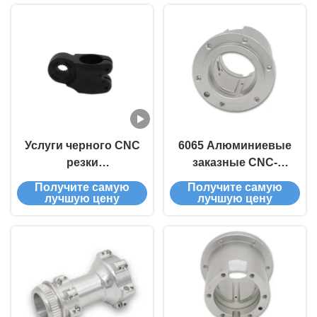
Услуги черного CNC
6065 Алюминиевые
резки
заказные CNC-
пескоструйные
детали CNC-
Получите самую
Получите самую
алюминиевые
обработка CNC-
лучшую цену
лучшую цену
заказные части для
обработка, резка и
велосипедов
резка труб для
клапанов