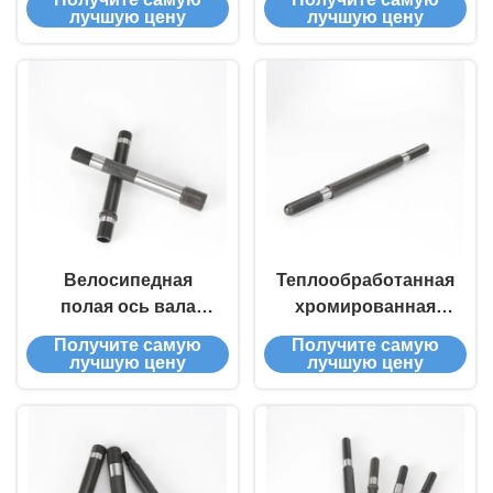
точности до 0,005
внутренний диаметр
лучшую цену
лучшую цену
мм для велосипеда /
антиржавый
велосипеда
фосфатирующий
поверхность
обработки
Велосипедная
Теплообработанная
полая ось вала
хромированная
ржавчина
сталь твердое
Получите самую
Получите самую
устойчивая
валовой оси длина
лучшую цену
лучшую цену
поверхность
на заказ
обработка точная
толерантность