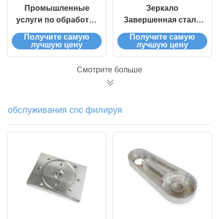
Промышленные
Зеркало
услуги по обработке
Завершенная сталь
с ЧПУ, фрезерная
Металл CNC
Получите самую
Получите самую
обработка с ЧПУ,
Заказные детали
лучшую цену
лучшую цену
бурение, резка
100% инспекция
металлических
Смотрите больше
деталей
обслуживания cnc филируя