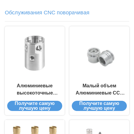
Обслуживания CNC поворачивая
Алюминиевые
Малый объем
высокоточные
Алюминиевые ССК
услуги по
Свернутые части
Получите самую
Получите самую
обращению с
Точные ССК Бурные
лучшую цену
лучшую цену
помощью ЧПУ
части