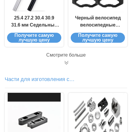
25.4 27.2 30.4 30.9
Черный велосипед
31.6 мм Седельный
велосипедные
столб, OEM
компоненты
Получите самую
Получите самую
Седельный столб
Алюминиевые
лучшую цену
лучшую цену
велосипеда
велосипедные
педали на заказ
Смотрите больше
Части для изготовления с
помощью ЧПУ