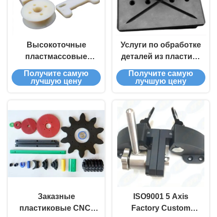
Высокоточные
Услуги по обработке
пластмассовые
деталей из пластика
станкообрабатывающие
на заказ с помощью
Получите самую
Получите самую
детали с узкой
ЧПУ для
лучшую цену
лучшую цену
толерантностью 0,1
электронной
мм 0,005 мм
промышленности
Заказные
ISO9001 5 Axis
пластиковые CNC-
Factory Custom