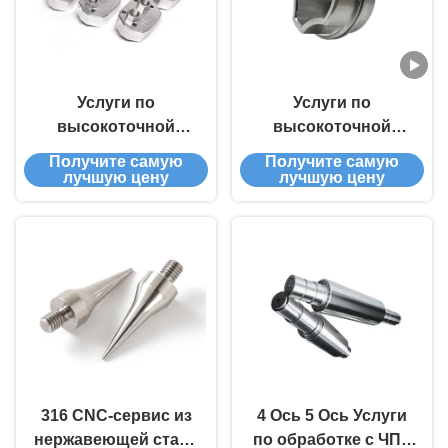
Услуги по
Услуги по
высокоточной
высокоточной
обработке с ЧПУ из
станковой
Получите самую
Получите самую
нержавеющей стали
обработке с ЧПУ ISO
лучшую цену
лучшую цену
316
9001 & RoHS/REACH
Сертификат 24/7
Производственная
способность
Нестандартные
детали на заказ
316 CNC-сервис из
4 Ось 5 Ось Услуги
нержавеющей стали
по обработке с ЧПУ