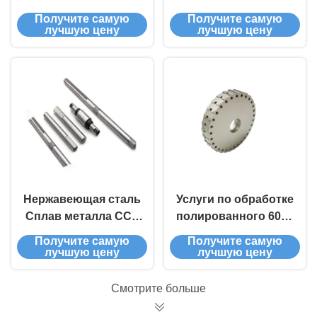
0,01 Толерантность
из нержавеющей
Получите самую
Получите самую
стали Изготовление
лучшую цену
лучшую цену
деталей
поворотного вала
Нержавеющая сталь
Услуги по обработке
Сплав металла ССК
полированного 6061
Свинцовые
алюминия с
Получите самую
Получите самую
фрезерные детали
помощью ЦНЦ для
лучшую цену
лучшую цену
0,01 мм
автомобильной
Толерантность
промышленности
Смотрите больше