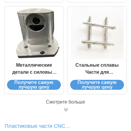
изготовитель Ra 0,8
- 0,1 Поверхностная
отделка
Металлические
Стальные сплавы
детали с силовым
Части для
покрытием с ЧПУ,
обработки с
Получите самую
Получите самую
покрытые цинком
помощью ЧПУ,
лучшую цену
лучшую цену
обработанные
нагревом для
Смотрите больше
полного обработки
Пластиковые части CNC