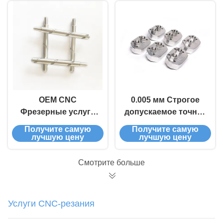
обработки с
червоточные валы
помощью ЦПУ
для
обработки
автоматического
алюминиевых
оборудования
деталей
OEM CNC
0.005 мм Строгое
Фрезерные услуги
допускаемое точное
Настройка CNC
CNC фрезерное
Получите самую
Получите самую
стальных деталей
обслуживание
лучшую цену
лучшую цену
Хромная покрытие
для оси вала
Смотрите больше
Услуги CNC-резания