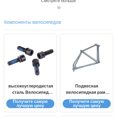
Смотрите больше
компонентов
Компоненты велосипедов
высокоуглеродистая
Подвесная
сталь Велосипед
велосипедная рама
Велосипед
по заказу Стальные
Получите самую
Получите самую
Компоненты
велосипедные
лучшую цену
лучшую цену
Велосипед Ротор
компоненты Части