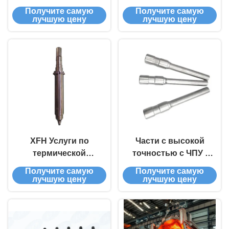
защиты от
обработки с маслом
Получите самую
Получите самую
ржавчины,
/ водой для
лучшую цену
лучшую цену
анодирования,
повышения
твердой
твердости
анодирования,
поверхности
никелевой/
хромированной
покрытия и
испытания
твердости
материала
XFH Услуги по
Части с высокой
термической
точностью с ЧПУ -
обработке металлов
Услуги по
Получите самую
Получите самую
термической
лучшую цену
лучшую цену
обработке
микропористых
машин, интеграции
многопроцессов,