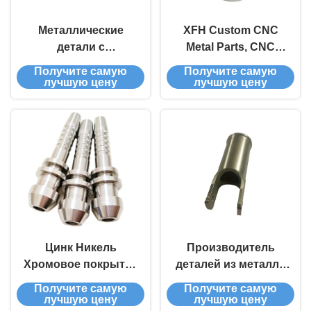
Металлические
XFH Custom CNC
детали с
Metal Parts, CNC
прецизионной
Machining Steel Parts
Получите самую
Получите самую
станковой
With 0.1 Surface
лучшую цену
лучшую цену
обработкой с
Roughness (XFH) -
возможностью
Металлические
обработки / гладкой
детали на заказ с
поверхностью
помощью ЦНК,
стальные детали с
обработкой с
помощью ЦНК с
поверхностной
шероховатостью 0,1
Цинк Никель
Производитель
Хромовое покрытие
деталей из металла
CNC Металлические
с ультрагладкой
Получите самую
Получите самую
детали
отделкой
лучшую цену
лучшую цену