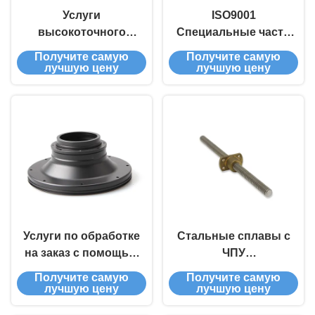
Услуги
ISO9001
высокоточного
Специальные части
фрезера с ЧПУ
литья на основе
Получите самую
Получите самую
Производитель
алюминия, CNC-
лучшую цену
лучшую цену
Сталелитейная
свинцовые и
обработка с ЧПУ
фрезерные услуги
Резка Фрезерные
услуги
Услуги по обработке
Стальные сплавы с
на заказ с помощью
ЧПУ
ЦПУ черного
обрабатывающие
Получите самую
Получите самую
покрытия с
повороты,
лучшую цену
лучшую цену
помощью ЦПУ
специальные