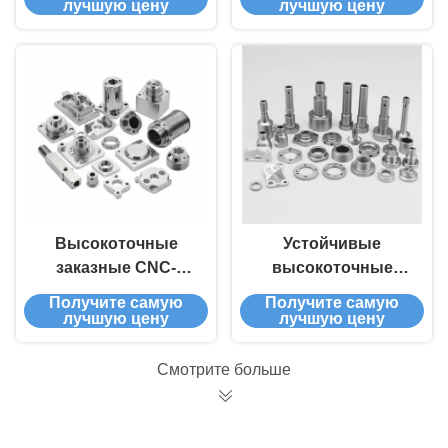
настраиваемым
материалами для
лучшую цену
лучшую цену
дизайном для
промышленных
долговечных и
применений
надежных
применений
Высокоточные
Устойчивые
заказные CNC-
высокоточные
обрабатывающие
заказные станковые
Получите самую
Получите самую
детали с
CNC-детали для
лучшую цену
лучшую цену
настраиваемыми
автомобильной и
размерами и
электронической
Смотрите больше
быстрым временем
промышленности
обработки для
промышленных