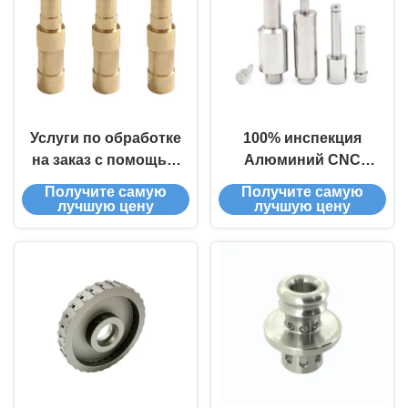
Услуги по обработке
100% инспекция
на заказ с помощью
Алюминий CNC
ЧПУ
услуги Алюминий
Получите самую
Получите самую
Сверточные
лучшую цену
лучшую цену
режущие части