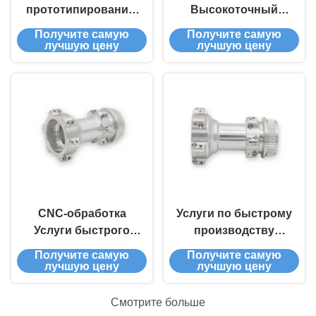
прототипированию
Высокоточный
с помощью
контроль допуска
Получите самую
Получите самую
высокоточных
(±0.005 мм)
лучшую цену
лучшую цену
станков с ЧПУ
Индивидуальные
OEM-услуги
Формирование
сложных
поверхностей
Оснастка и
приспособления на
заказ Сертификация
ISO 9001 Услуги
быстрого
CNC-обработка
Услуги по быстрому
прототипирования
Услуги быстрого
производству
прототипирования
прототипов с
Получите самую
Получите самую
CNC-обработка
помощью ЧПУ
лучшую цену
лучшую цену
металлических
деталей
Смотрите больше