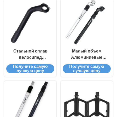
Монтажные болты
изготовления CNC
Стальной сплав
Малый объем
велосипед
Алюминиевые
велосипедные
велосипедные
Получите самую
Получите самую
компоненты черный
сиденья Посты
лучшую цену
лучшую цену
пескоструй для 25,4
Чрезвычайные CNC
велосипеда
изготовление
гусиный стебель
частей