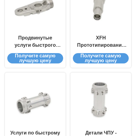
Продвинутые
XFH
услуги быстрого
Прототипирование
прототипирования с
с помощью
Получите самую
Получите самую
помощью ЧПУ
высокоточных
лучшую цену
лучшую цену
Производители с
станков с ЧПУ
толерантностью
Специальные
точности
металлические
детали
анодирование
полировка Тепловая
обработка
Услуги по быстрому
Детали ЧПУ -