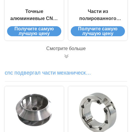
Точные
Части из
алюминиевые CNC-
полированного
детали Сплошная
алюминия с
Получите самую
Получите самую
толерантность
анодированным
лучшую цену
лучшую цену
Металлические
полированием
детали,
Смотрите больше
обработанные на
заказ
cnc подвергал части механической
обработке металла