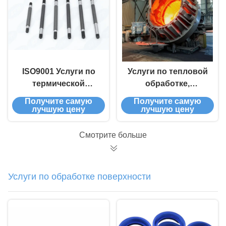
глубокого бурения
отверстий
(соотношение
сторон (20:1),
анодирования и
твердого покрытия
ISO9001 Услуги по
Услуги по тепловой
термической
обработке,
обработке
соответствующие
Получите самую
Получите самую
Металлические CNC-
стандарту ISO 9001,
лучшую цену
лучшую цену
обрабатывающие
с гашением,
детали на заказ
закаливанием,
Смотрите больше
нормализацией с
использованием
электрических
Услуги по обработке поверхности
печей тепловой
обработки