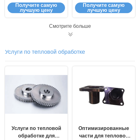
обрабатывающие
Machined Plastic
Получите самую
Получите самую
детали с ABS POM
Parts
лучшую цену
лучшую цену
PE PP PVC PEEK
Производитель
PMMA PC Nylon
изделий из пластика
Смотрите больше
опыт
Услуги по тепловой обработке
Услуги по тепловой
Оптимизированные
обработке для
части для тепловой