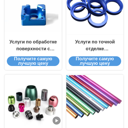
Услуги по обработке
Услуги по точной
поверхности с
отделке
точностью
поверхности,
Получите самую
Получите самую
анодирования
Производитель
лучшую цену
лучшую цену
обработки
поверхности
металла