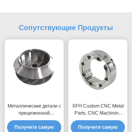
Сопутствующие Продукты
Металлические детали с
XFH Custom CNC Metal
прецизионной
Parts, CNC Machining
станковой обработкой с
Steel Parts With 0.1
Получите самую
возможностью
Surface Roughness
Получите самую