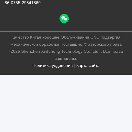
86-0755-29841860
Качество Китая хорошее Обслуживания CNC подвергая
механической обработке Поставщик. © авторского права
-2026 Shenzhen Xinfuhong Technology Co., Ltd. . Все права
защищены.
Политика уединения
|
Карта сайта