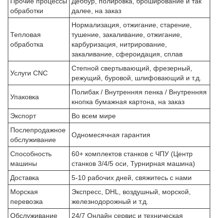
Прочие процессы
Деббур, полировка, броширование и так
обработки
далее, на заказ
Нормализация, отжигание, старение,
Тепловая
тушение, закаливание, отжигание,
обработка
карбуризация, нитрирование,
закаливание, сфероидация, сплав
Степной свертывающий, фрезерный,
Услуги CNC
режущий, буровой, шлифовающий и т.д.
Полибак / Внутренняя пенка / Внутренняя
Упаковка
кнопка бумажная картона, на заказ
Экспорт
Во всем мире
Послепродажное
Одномесячная гарантия
обслуживание
Способность
60+ комплектов станков с ЧПУ (Центр
машины
станков 3/4/5 оси, Турнирная машина)
Доставка
5-10 рабочих дней, свяжитесь с нами
Морская
Экспресс, DHL, воздушный, морской,
перевозка
железнодорожный и т.д.
Обслуживание
24/7 Онлайн сервис и техническая