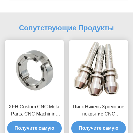
Сопутствующие Продукты
XFH Custom CNC Metal
Цинк Никель Хромовое
Parts, CNC Machining
покрытие CNC
Steel Parts With 0.1
Металлические детали
Surface Roughness
Получите самую
изготовитель Ra 0,8 - 0,1
Получите самую