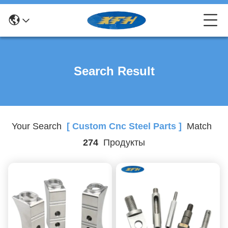
Search Result
Your Search
[ Custom Cnc Steel Parts ]
Match
274
Продукты