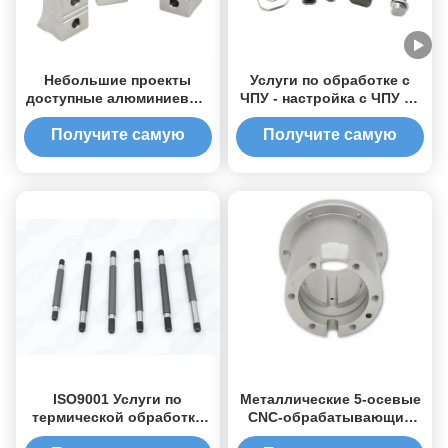
Небольшие проекты
Услуги по обработке с
доступные алюминиевые
ЧПУ - настройка с ЧПУ на
детали пользовательские
высокой точности, OEM-
услуги CNC для
производство, 5-осевые
Получите самую
Получите самую
большинства отраслей
решения для обработки с
лучшую цену
лучшую цену
промышленности
ЧПУ
ISO9001 Услуги по
Металлические 5-осевые
термической обработке
CNC-обрабатывающие
Металлические CNC-
детали