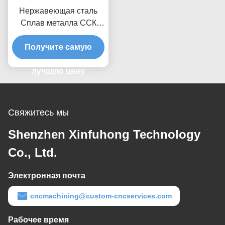
Нержавеющая сталь
Сплав металла ССК
Свинцовые фрезерные
Получите самую
детали 0,01 мм
Толерантность
лучшую цену
Свяжитесь мы
Shenzhen Xinfuhong Technology
Co., Ltd.
Электронная почта
cncmachining@custom-cncservices.com
Рабочее время