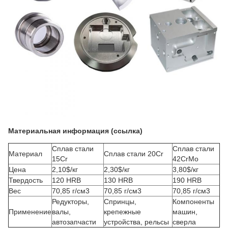
Материальная информация (ссылка)
Сплав стали
Сплав стали
Материал
Сплав стали 20Cr
15Cr
42CrMo
Цена
2,10$/кг
2,30$/кг
3,80$/кг
Твердость
120 HRB
130 HRB
190 HRB
Вес
70,85 г/см3
70,85 г/см3
70,85 г/см3
Редукторы,
Спринцы,
Компоненты
Применение
валы,
крепежные
машин,
автозапчасти
устройства, рельсы
сверла