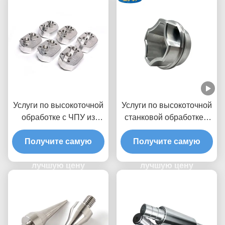
Услуги по высокоточной
Услуги по высокоточной
обработке с ЧПУ из
станковой обработке с
нержавеющей стали
ЧПУ ISO 9001 &
Получите самую
316
Получите самую
RoHS/REACH
Сертификат 24/7
лучшую цену
Производственная
лучшую цену
способность
Нестандартные детали
на заказ