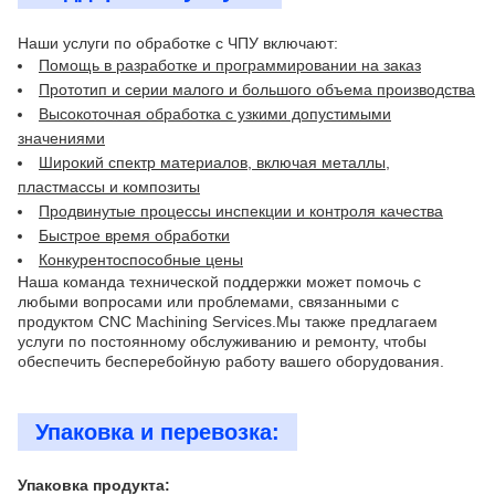
Наши услуги по обработке с ЧПУ включают:
Помощь в разработке и программировании на заказ
Прототип и серии малого и большого объема производства
Высокоточная обработка с узкими допустимыми
значениями
Широкий спектр материалов, включая металлы,
пластмассы и композиты
Продвинутые процессы инспекции и контроля качества
Быстрое время обработки
Конкурентоспособные цены
Наша команда технической поддержки может помочь с
любыми вопросами или проблемами, связанными с
продуктом CNC Machining Services.Мы также предлагаем
услуги по постоянному обслуживанию и ремонту, чтобы
обеспечить бесперебойную работу вашего оборудования.
Упаковка и перевозка:
Упаковка продукта: